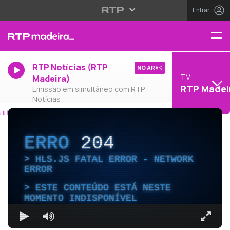
Entrar
RTP Notícias (RTP
NO AR
TV
Madeira)
RTP Madei
Emissão em simultâneo com RTP
Notícias
ERRO
204
HLS.JS FATAL ERROR - NETWORK
ERROR
ESTE CONTEÚDO ESTÁ NESTE
MOMENTO INDISPONÍVEL