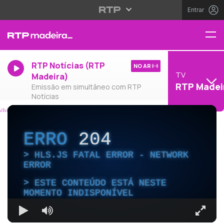
Entrar
RTP Notícias (RTP
NO AR
TV
Madeira)
RTP Madei
Emissão em simultâneo com RTP
Notícias
ERRO
204
HLS.JS FATAL ERROR - NETWORK
ERROR
ESTE CONTEÚDO ESTÁ NESTE
MOMENTO INDISPONÍVEL