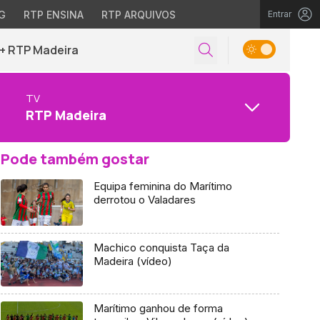
G
RTP ENSINA
RTP ARQUIVOS
Entrar
+ RTP Madeira
TV
RTP Madeira
Pode também gostar
Equipa feminina do Marítimo
derrotou o Valadares
Machico conquista Taça da
Madeira (vídeo)
Marítimo ganhou de forma