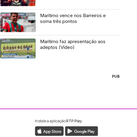
Marítimo vence nos Barreiros e
soma três pontos
Marítimo faz apresentação aos
adeptos (Vídeo)
PUB
Instale a aplicação
RTP Play
ebook da RTP Madeira
nstagram da RTP Madeira