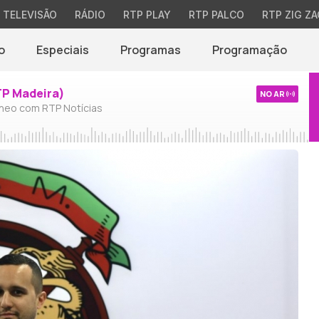
TELEVISÃO
RÁDIO
RTP PLAY
RTP PALCO
RTP ZIG ZA
o
Especiais
Programas
Programação
TP Madeira)
NO AR
neo com RTP Notícias