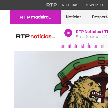
NOTÍCIAS
DESPORTO
Notícias
Desport
RTP Notícias (R
Emissão em simultâ