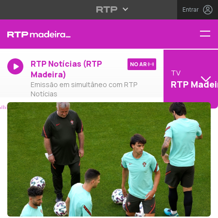
Entrar
RTP Notícias (RTP
NO AR
TV
Madeira)
RTP Madei
Emissão em simultâneo com RTP
Notícias