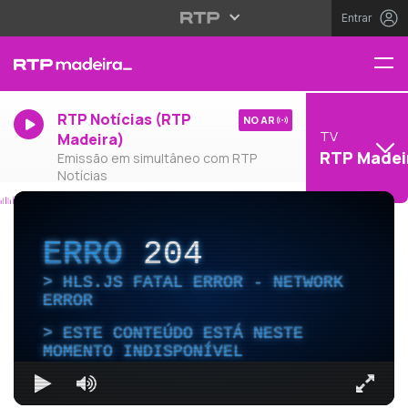
Entrar
RTP Notícias (RTP
NO AR
TV
Madeira)
RTP Madei
Emissão em simultâneo com RTP
Notícias
ERRO
204
HLS.JS FATAL ERROR - NETWORK
ERROR
ESTE CONTEÚDO ESTÁ NESTE
MOMENTO INDISPONÍVEL