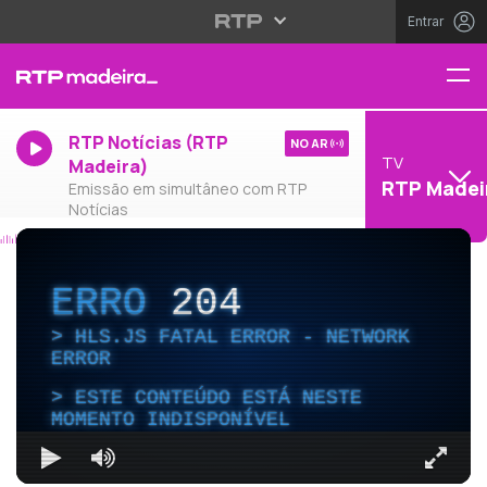
Entrar
RTP Notícias (RTP
NO AR
TV
Madeira)
RTP Madei
Emissão em simultâneo com RTP
Notícias
ERRO
204
HLS.JS FATAL ERROR - NETWORK
ERROR
ESTE CONTEÚDO ESTÁ NESTE
MOMENTO INDISPONÍVEL