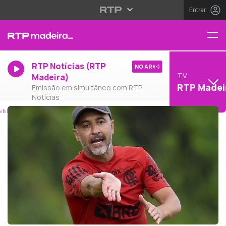
Entrar
RTP Notícias (RTP
NO AR
TV
Madeira)
RTP Madei
Emissão em simultâneo com RTP
Notícias