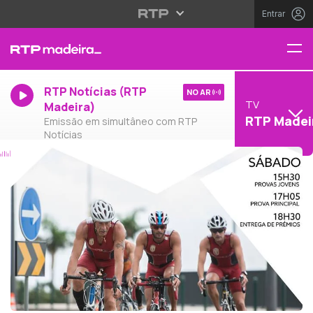
Entrar
RTP Notícias (RTP
NO AR
TV
Madeira)
RTP Madei
Emissão em simultâneo com RTP
Notícias