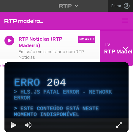
Entrar
RTP Notícias (RTP
NO AR
TV
Madeira)
RTP Madei
Emissão em simultâneo com RTP
Notícias
ERRO
204
HLS.JS FATAL ERROR - NETWORK
ERROR
ESTE CONTEÚDO ESTÁ NESTE
MOMENTO INDISPONÍVEL