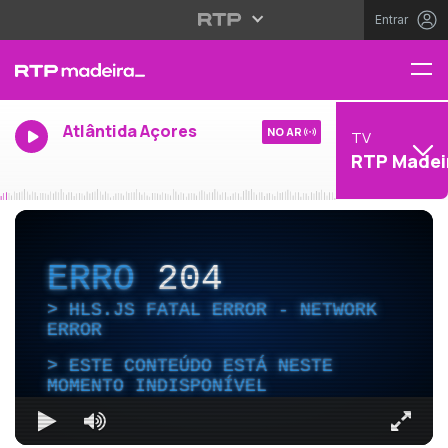
Entrar
Atlântida Açores
NO AR
TV
RTP Madei
ERRO
204
HLS.JS FATAL ERROR - NETWORK
ERROR
ESTE CONTEÚDO ESTÁ NESTE
MOMENTO INDISPONÍVEL