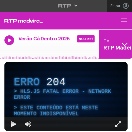
Entrar
Verão Cá Dentro 2026
NO AR
TV
RTP Madei
ERRO
204
HLS.JS FATAL ERROR - NETWORK
ERROR
ESTE CONTEÚDO ESTÁ NESTE
MOMENTO INDISPONÍVEL