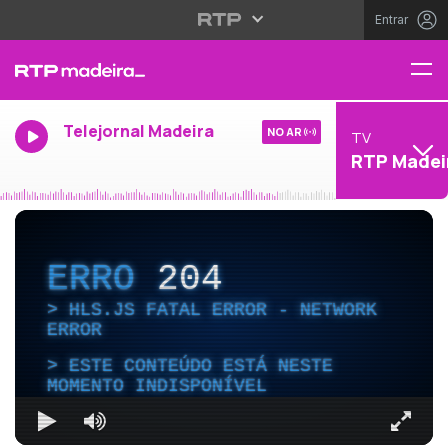
Entrar
Telejornal Madeira
NO AR
TV
RTP Madei
ERRO
204
HLS.JS FATAL ERROR - NETWORK
ERROR
ESTE CONTEÚDO ESTÁ NESTE
MOMENTO INDISPONÍVEL