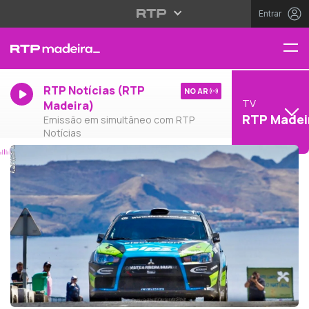
Entrar
RTP Notícias (RTP
NO AR
TV
Madeira)
RTP Madei
Emissão em simultâneo com RTP
Notícias