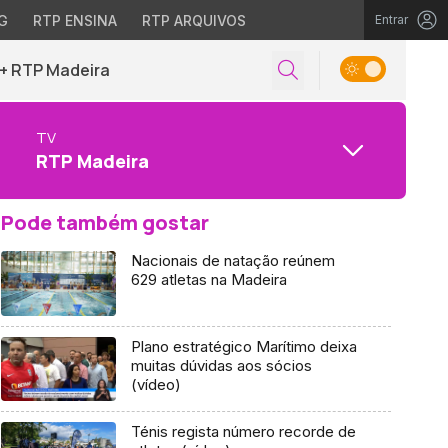
G
RTP ENSINA
RTP ARQUIVOS
Entrar
+ RTP Madeira
TV
RTP Madeira
Pode também gostar
Nacionais de natação reúnem
629 atletas na Madeira
Plano estratégico Marítimo deixa
muitas dúvidas aos sócios
(vídeo)
Ténis regista número recorde de