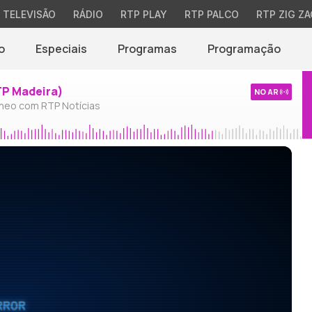
TELEVISÃO
RÁDIO
RTP PLAY
RTP PALCO
RTP ZIG ZA
o
Especiais
Programas
Programação
TP Madeira)
NO AR
neo com RTP Notícias
RROR