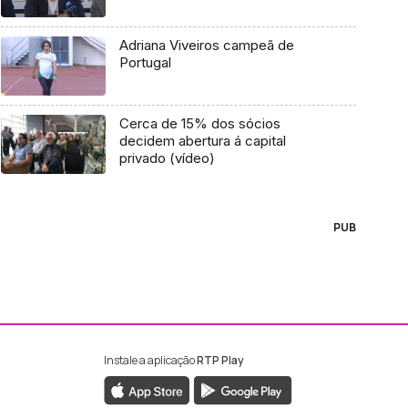
Adriana Viveiros campeã de
Portugal
Cerca de 15% dos sócios
decidem abertura á capital
privado (vídeo)
PUB
Instale a aplicação
RTP Play
ebook da RTP Madeira
nstagram da RTP Madeira