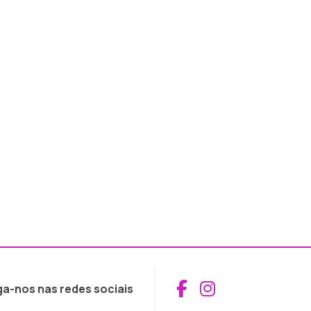
Aceder ao Fac
Aceder ao I
ga-nos nas redes sociais