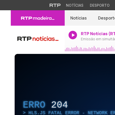
NOTÍCIAS
DESPORTO
Notícias
Desport
RTP Notícias (R
Emissão em simultâ
ERRO
204
HLS.JS FATAL ERROR - NETWORK E