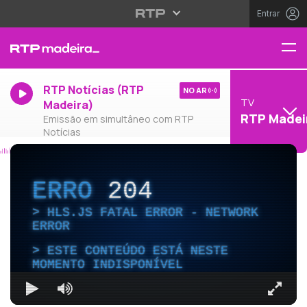
Entrar
RTP Notícias (RTP
NO AR
TV
Madeira)
RTP Madei
Emissão em simultâneo com RTP
Notícias
ERRO
204
HLS.JS FATAL ERROR - NETWORK
ERROR
ESTE CONTEÚDO ESTÁ NESTE
MOMENTO INDISPONÍVEL