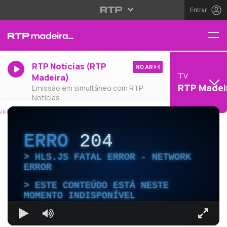
Entrar
RTP Notícias (RTP
NO AR
TV
Madeira)
RTP Madei
Emissão em simultâneo com RTP
Notícias
ERRO
204
HLS.JS FATAL ERROR - NETWORK
ERROR
ESTE CONTEÚDO ESTÁ NESTE
MOMENTO INDISPONÍVEL