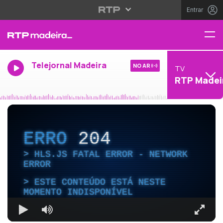
Entrar
Telejornal Madeira
NO AR
TV
RTP Madei
ERRO
204
HLS.JS FATAL ERROR - NETWORK
ERROR
ESTE CONTEÚDO ESTÁ NESTE
MOMENTO INDISPONÍVEL