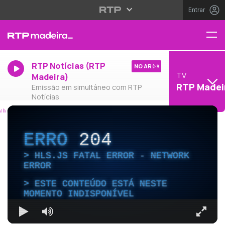
Entrar
RTP Notícias (RTP
NO AR
TV
Madeira)
RTP Madei
Emissão em simultâneo com RTP
Notícias
ERRO
204
HLS.JS FATAL ERROR - NETWORK
ERROR
ESTE CONTEÚDO ESTÁ NESTE
MOMENTO INDISPONÍVEL