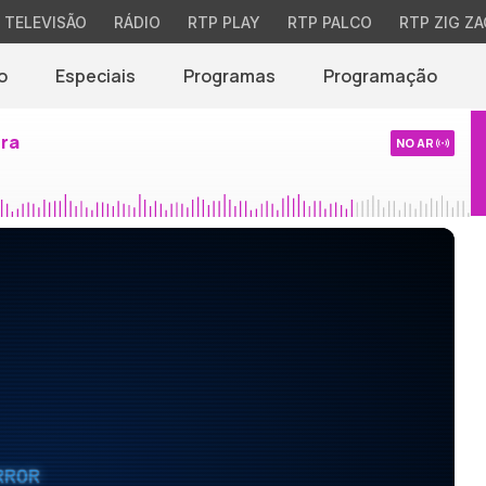
TELEVISÃO
RÁDIO
RTP PLAY
RTP PALCO
RTP ZIG ZA
o
Especiais
Programas
Programação
ira
NO AR
RROR