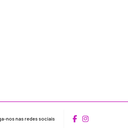
Aceder ao Fac
Aceder ao I
ga-nos nas redes sociais