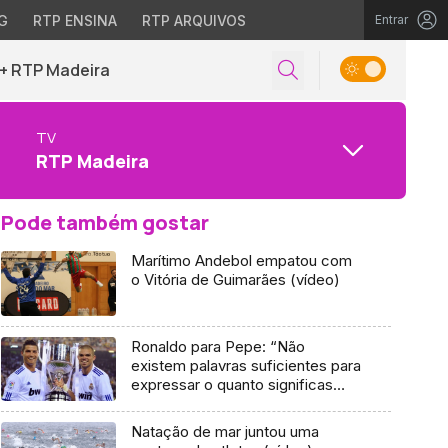
G
RTP ENSINA
RTP ARQUIVOS
Entrar
+ RTP Madeira
TV
RTP Madeira
Pode também gostar
Marítimo Andebol empatou com
o Vitória de Guimarães (vídeo)
Ronaldo para Pepe: “Não
existem palavras suficientes para
expressar o quanto significas
para mim”
Natação de mar juntou uma