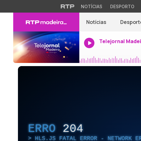
NOTÍCIAS
DESPORTO
Notícias
Desport
Telejornal Made
ERRO
204
HLS.JS FATAL ERROR - NETWORK E