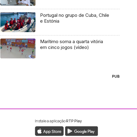
Portugal no grupo de Cuba, Chile
e Estónia
Marítimo soma a quarta vitória
em cinco jogos (vídeo)
PUB
Instale a aplicação
RTP Play
ebook da RTP Madeira
nstagram da RTP Madeira