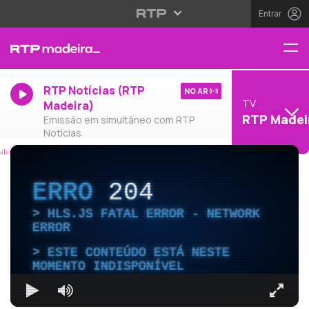
Entrar
RTP Notícias (RTP
NO AR
TV
Madeira)
RTP Madei
Emissão em simultâneo com RTP
Notícias
ERRO
204
HLS.JS FATAL ERROR - NETWORK
ERROR
ESTE CONTEÚDO ESTÁ NESTE
MOMENTO INDISPONÍVEL