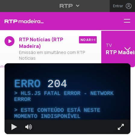
Entrar
RTP Notícias (RTP
NO AR
TV
Madeira)
RTP Madei
Emissão em simultâneo com RTP
Notícias
ERRO
204
HLS.JS FATAL ERROR - NETWORK
ERROR
ESTE CONTEÚDO ESTÁ NESTE
MOMENTO INDISPONÍVEL