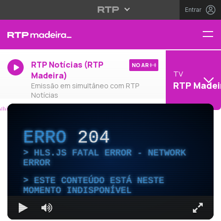
Entrar
RTP Notícias (RTP
NO AR
TV
Madeira)
RTP Madei
Emissão em simultâneo com RTP
Notícias
ERRO
204
HLS.JS FATAL ERROR - NETWORK
ERROR
ESTE CONTEÚDO ESTÁ NESTE
MOMENTO INDISPONÍVEL