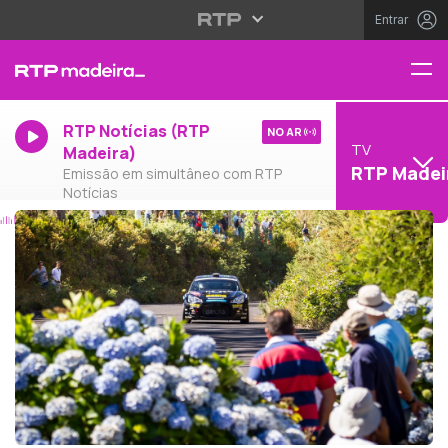
Entrar
RTP Notícias (RTP
NO AR
TV
Madeira)
RTP Madei
Emissão em simultâneo com RTP
Notícias