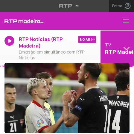
Entrar
RTP Notícias (RTP
NO AR
TV
Madeira)
RTP Madei
Emissão em simultâneo com RTP
Notícias