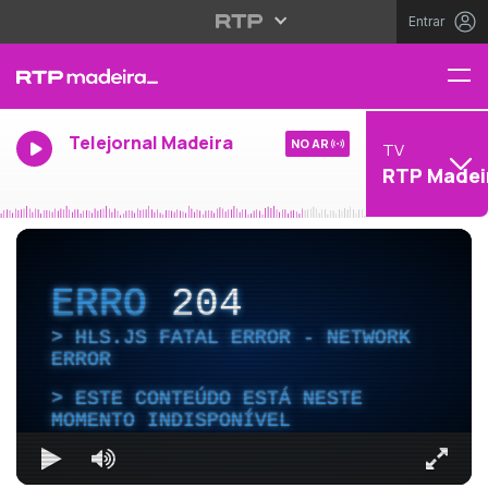
Entrar
Telejornal Madeira
NO AR
TV
RTP Madei
ERRO
204
HLS.JS FATAL ERROR - NETWORK
ERROR
ESTE CONTEÚDO ESTÁ NESTE
MOMENTO INDISPONÍVEL