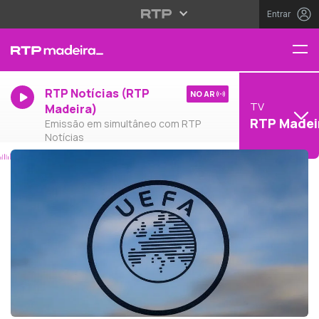
Entrar
RTP Notícias (RTP
NO AR
TV
Madeira)
RTP Madei
Emissão em simultâneo com RTP
Notícias