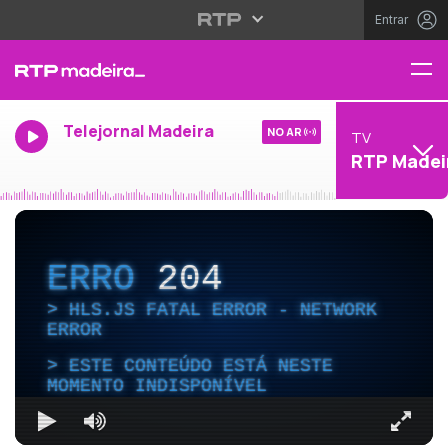
Entrar
Telejornal Madeira
NO AR
TV
RTP Madei
ERRO
204
HLS.JS FATAL ERROR - NETWORK
ERROR
ESTE CONTEÚDO ESTÁ NESTE
MOMENTO INDISPONÍVEL