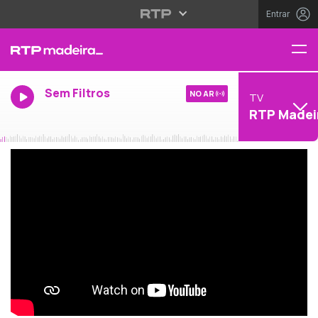
Entrar
Sem Filtros
NO AR
TV
RTP Madei