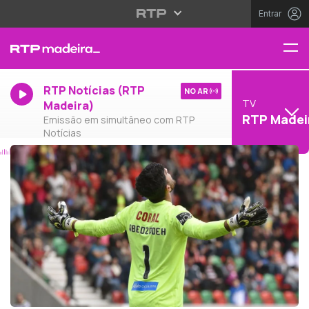
Entrar
RTP Notícias (RTP
NO AR
TV
Madeira)
RTP Madei
Emissão em simultâneo com RTP
Notícias