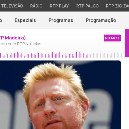
TELEVISÃO
RÁDIO
RTP PLAY
RTP PALCO
RTP ZIG ZA
o
Especiais
Programas
Programação
TP Madeira)
NO AR
neo com RTP Notícias