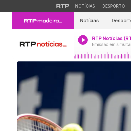
NOTÍCIAS
DESPORTO
Notícias
Desport
RTP Notícias (R
Emissão em simultâ