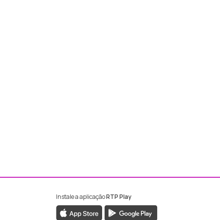
Instale a aplicação
RTP Play
ebook da RTP Madeira
nstagram da RTP Madeira