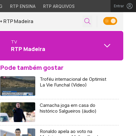
G
RTP ENSINA
RTP ARQUIVOS
Entrar
+ RTP Madeira
TV
RTP Madeira
Pode também gostar
Troféu internacional de Optimist
La Vie Funchal (Vídeo)
Camacha joga em casa do
histórico Salgueiros (áudio)
Ronaldo apela ao voto na