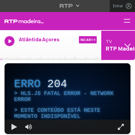
Entrar
Atlântida Açores
NO AR
TV
RTP Madei
ERRO
204
HLS.JS FATAL ERROR - NETWORK
ERROR
ESTE CONTEÚDO ESTÁ NESTE
MOMENTO INDISPONÍVEL