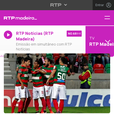
Entrar
RTP Notícias (RTP
NO AR
TV
Madeira)
RTP Madei
Emissão em simultâneo com RTP
Notícias