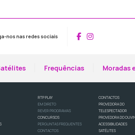
Aceder ao Fac
Aceder ao I
ga-nos nas redes sociais
atélites
Frequências
Moradas e
RTP PLAY
CONTACTOS
EM DIRETO
PROVEDORA DO
REVER PROGRAMAS
TELESPECTADOR
CONCURSOS
PROVEDORA DO OUVI
S
PERGUNTAS FREQUENTES
ACESSIBILIDADES
CONTACTOS
SATÉLITES