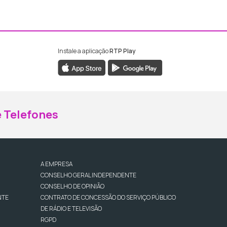
Instale a aplicação
RTP Play
ebook da RTP Madeira
nstagram da RTP Madeira
 Telefones
A EMPRESA
CONSELHO GERAL INDEPENDENTE
CONSELHO DE OPINIÃO
NTE
CONTRATO DE CONCESSÃO DO SERVIÇO PÚBLICO
DE RÁDIO E TELEVISÃO
RGPD