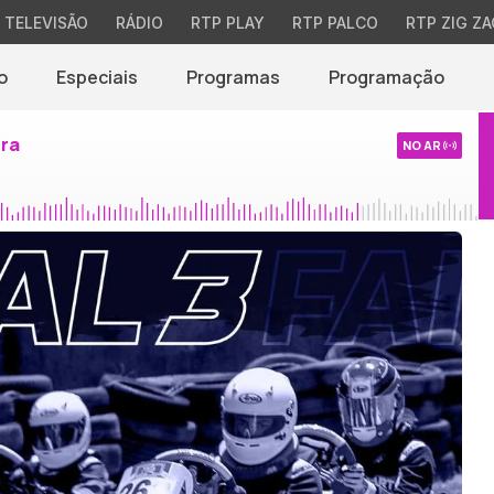
TELEVISÃO
RÁDIO
RTP PLAY
RTP PALCO
RTP ZIG ZA
o
Especiais
Programas
Programação
ira
NO AR