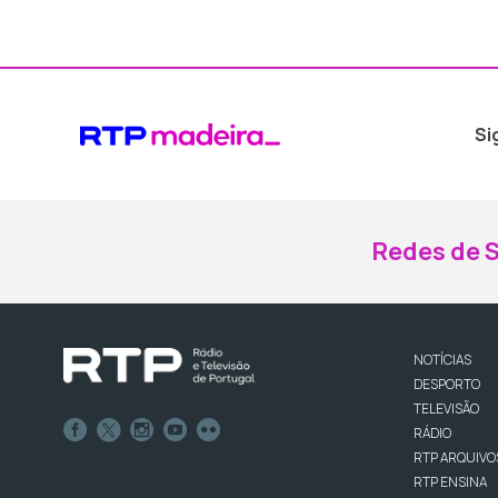
Si
Redes de S
NOTÍCIAS
DESPORTO
TELEVISÃO
RÁDIO
RTP ARQUIVO
RTP ENSINA