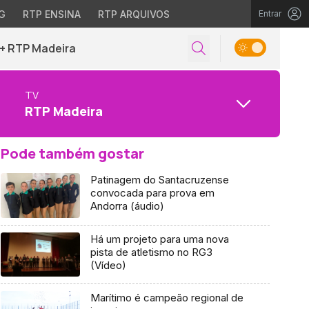
G
RTP ENSINA
RTP ARQUIVOS
Entrar
+ RTP Madeira
TV
RTP Madeira
Pode também gostar
Patinagem do Santacruzense
convocada para prova em
Andorra (áudio)
Há um projeto para uma nova
pista de atletismo no RG3
(Vídeo)
Marítimo é campeão regional de