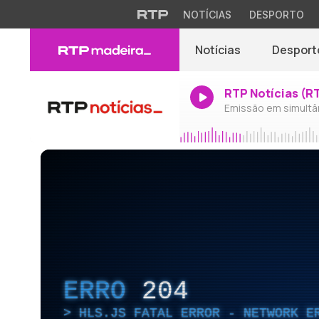
NOTÍCIAS
DESPORTO
Notícias
Desport
RTP Notícias (R
Emissão em simultâ
ERRO
204
HLS.JS FATAL ERROR - NETWORK E