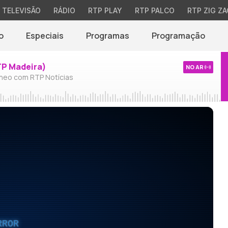
TELEVISÃO
RÁDIO
RTP PLAY
RTP PALCO
RTP ZIG ZA
o
Especiais
Programas
Programação
TP Madeira)
NO AR
neo com RTP Notícias
RROR