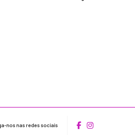
Aceder ao Fac
Aceder ao I
ga-nos nas redes sociais