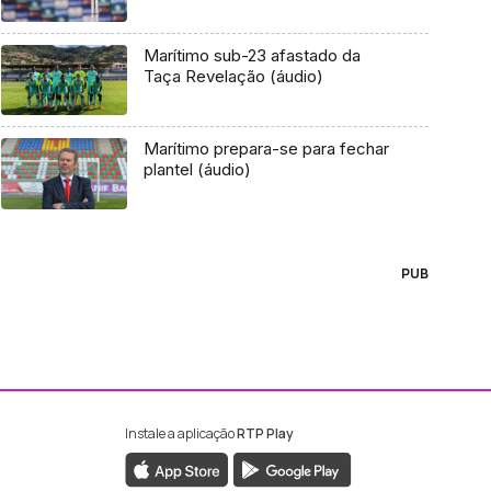
Marítimo sub-23 afastado da
Taça Revelação (áudio)
Marítimo prepara-se para fechar
plantel (áudio)
PUB
Instale a aplicação
RTP Play
ebook da RTP Madeira
nstagram da RTP Madeira