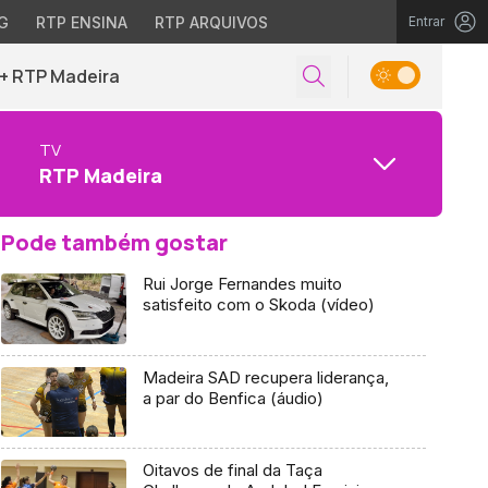
G
RTP ENSINA
RTP ARQUIVOS
Entrar
+ RTP Madeira
TV
RTP Madeira
Pode também gostar
Rui Jorge Fernandes muito
satisfeito com o Skoda (vídeo)
Madeira SAD recupera liderança,
a par do Benfica (áudio)
Oitavos de final da Taça