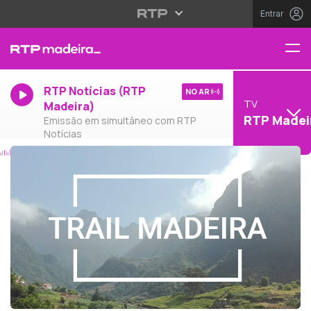
Entrar
RTP Notícias (RTP
NO AR
TV
Madeira)
RTP Madei
Emissão em simultâneo com RTP
Notícias