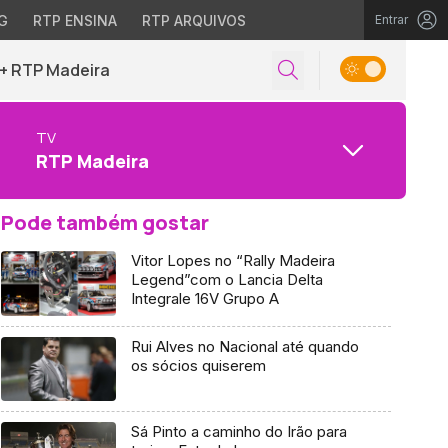
G
RTP ENSINA
RTP ARQUIVOS
Entrar
+ RTP Madeira
TV
RTP Madeira
Pode também gostar
Vitor Lopes no “Rally Madeira
Legend”com o Lancia Delta
Integrale 16V Grupo A
Rui Alves no Nacional até quando
os sócios quiserem
Sá Pinto a caminho do Irão para