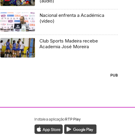
(áudio)
Nacional enfrenta a Académica
(vídeo)
Club Sports Madeira recebe
Academia José Moreira
PUB
Instale a aplicação
RTP Play
ebook da RTP Madeira
nstagram da RTP Madeira