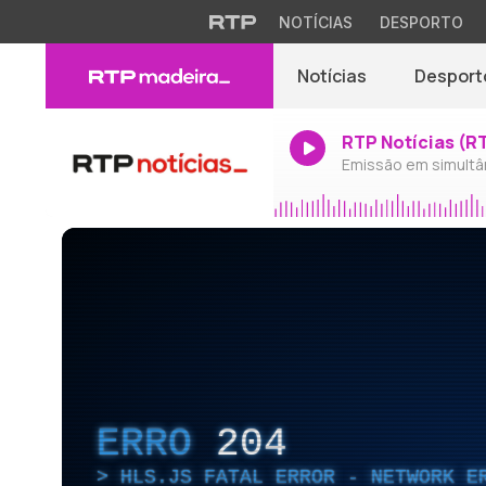
NOTÍCIAS
DESPORTO
Notícias
Desport
RTP Notícias (R
Emissão em simultâ
ERRO
204
HLS.JS FATAL ERROR - NETWORK E