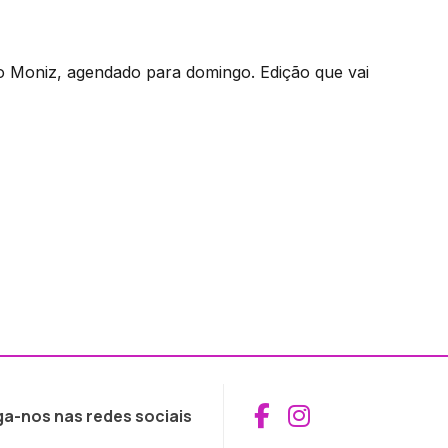
rto Moniz, agendado para domingo. Edição que vai
Aceder ao Fac
Aceder ao I
ga-nos nas redes sociais