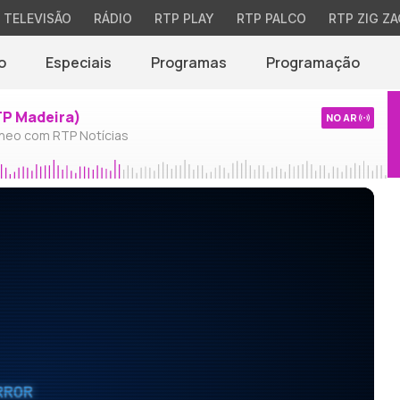
TELEVISÃO
RÁDIO
RTP PLAY
RTP PALCO
RTP ZIG ZA
o
Especiais
Programas
Programação
TP Madeira)
NO AR
neo com RTP Notícias
RROR