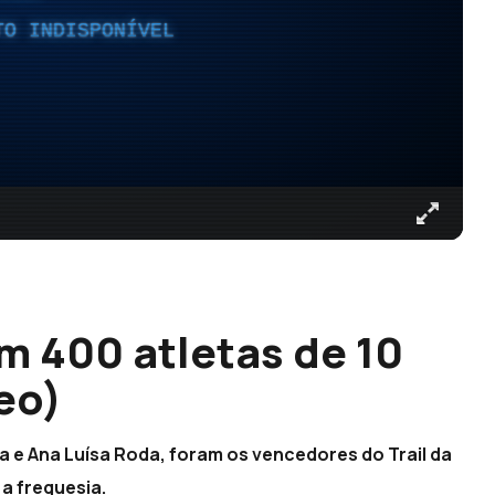
TO INDISPONÍVEL
m 400 atletas de 10
eo)
va e Ana Luísa Roda, foram os vencedores do Trail da
 a freguesia.