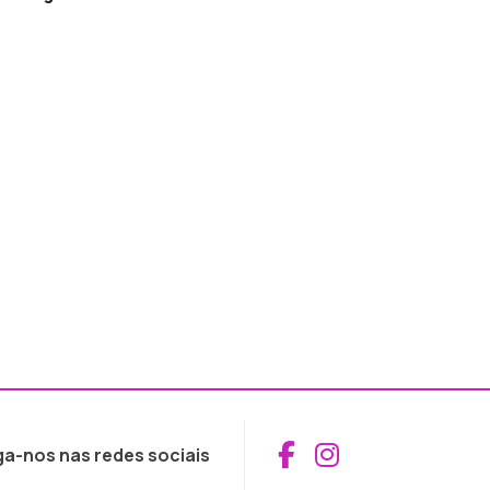
Aceder ao Fac
Aceder ao I
ga-nos nas redes sociais