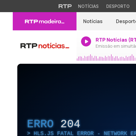
NOTÍCIAS
DESPORTO
Notícias
Desport
RTP Notícias (R
Emissão em simultâ
ERRO
204
HLS.JS FATAL ERROR - NETWORK E