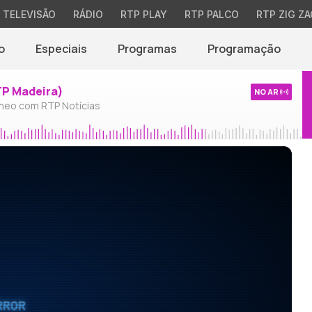
TELEVISÃO
RÁDIO
RTP PLAY
RTP PALCO
RTP ZIG ZA
o
Especiais
Programas
Programação
TP Madeira)
NO AR
neo com RTP Notícias
RROR