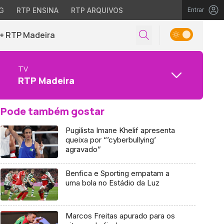
G
RTP ENSINA
RTP ARQUIVOS
Entrar
+ RTP Madeira
TV
RTP Madeira
Pode também gostar
Pugilista Imane Khelif apresenta
queixa por “’cyberbullying’
agravado”
Benfica e Sporting empatam a
uma bola no Estádio da Luz
Marcos Freitas apurado para os