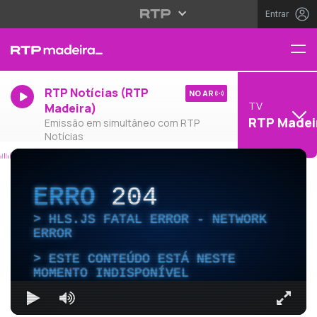
Entrar
RTP Notícias (RTP
NO AR
TV
Madeira)
RTP Madei
Emissão em simultâneo com RTP
Notícias
ERRO
204
HLS.JS FATAL ERROR - NETWORK
ERROR
ESTE CONTEÚDO ESTÁ NESTE
MOMENTO INDISPONÍVEL