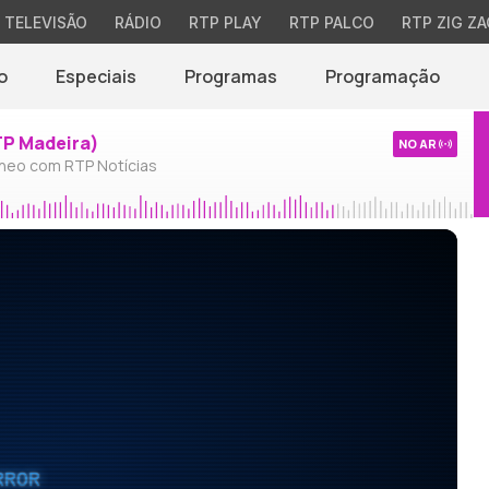
TELEVISÃO
RÁDIO
RTP PLAY
RTP PALCO
RTP ZIG ZA
o
Especiais
Programas
Programação
TP Madeira)
NO AR
neo com RTP Notícias
RROR