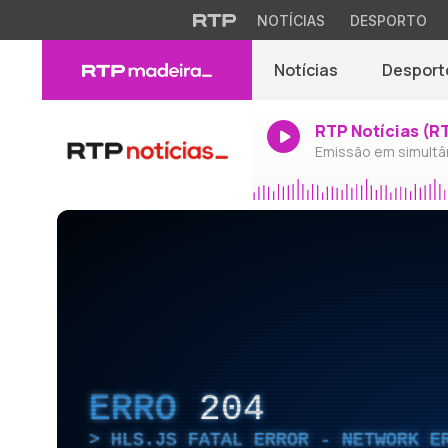
NOTÍCIAS
DESPORTO
Notícias
Desport
RTP Notícias (R
Emissão em simultâ
ERRO
204
HLS.JS FATAL ERROR - NETWORK E