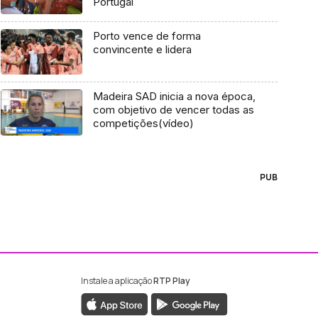
Portugal
Porto vence de forma
convincente e lidera
Madeira SAD inicia a nova época,
com objetivo de vencer todas as
competições(vídeo)
PUB
Instale a aplicação
RTP Play
ebook da RTP Madeira
nstagram da RTP Madeira