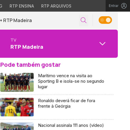
G
RTP ENSINA
RTP ARQUIVOS
Entrar
+ RTP Madeira
TV
RTP Madeira
Pode também gostar
Marítimo vence na visita ao
Sporting B e isola-se no segundo
lugar
Ronaldo deverá ficar de fora
frente à Geórgia
Nacional assinala 111 anos (vídeo)