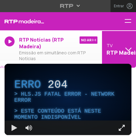
Entrar
RTP Notícias (RTP
NO AR
TV
Madeira)
RTP Madei
Emissão em simultâneo com RTP
Notícias
ERRO
204
HLS.JS FATAL ERROR - NETWORK
ERROR
ESTE CONTEÚDO ESTÁ NESTE
MOMENTO INDISPONÍVEL