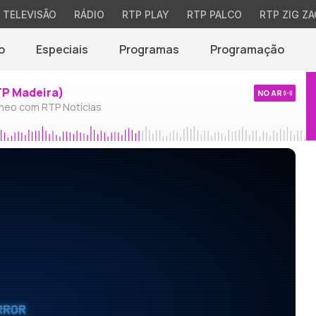
TELEVISÃO
RÁDIO
RTP PLAY
RTP PALCO
RTP ZIG ZA
o
Especiais
Programas
Programação
TP Madeira)
NO AR
neo com RTP Notícias
RROR