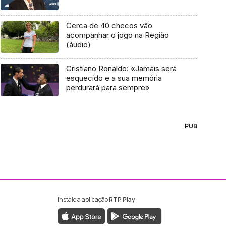
Cerca de 40 checos vão
acompanhar o jogo na Região
(áudio)
Cristiano Ronaldo: «Jamais será
esquecido e a sua memória
perdurará para sempre»
PUB
Instale a aplicação
RTP Play
ebook da RTP Madeira
nstagram da RTP Madeira