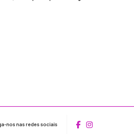
Aceder ao Fac
Aceder ao I
ga-nos nas redes sociais