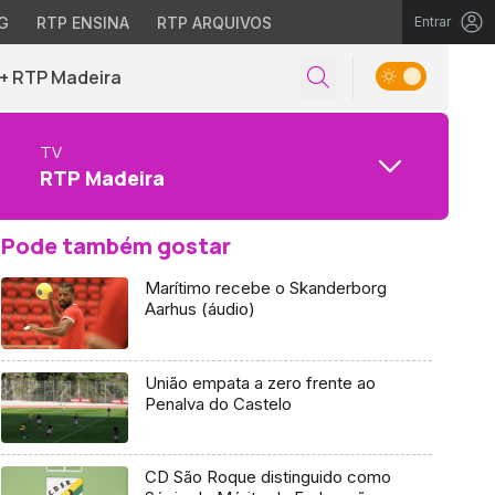
G
RTP ENSINA
RTP ARQUIVOS
Entrar
+ RTP Madeira
TV
RTP Madeira
Pode também gostar
Marítimo recebe o Skanderborg
Aarhus (áudio)
União empata a zero frente ao
Penalva do Castelo
CD São Roque distinguido como