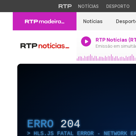
NOTÍCIAS
DESPORTO
Notícias
Desport
RTP Notícias (R
Emissão em simultâ
ERRO
204
HLS.JS FATAL ERROR - NETWORK E