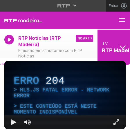
Entrar
RTP Notícias (RTP
NO AR
TV
Madeira)
RTP Madei
Emissão em simultâneo com RTP
Notícias
ERRO
204
HLS.JS FATAL ERROR - NETWORK
ERROR
ESTE CONTEÚDO ESTÁ NESTE
MOMENTO INDISPONÍVEL