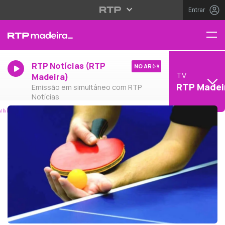
Entrar
RTP Notícias (RTP
NO AR
TV
Madeira)
RTP Madei
Emissão em simultâneo com RTP
Notícias