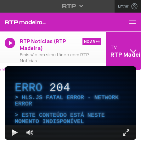
Entrar
RTP Notícias (RTP
NO AR
TV
Madeira)
RTP Madei
Emissão em simultâneo com RTP
Notícias
ERRO
204
HLS.JS FATAL ERROR - NETWORK
ERROR
ESTE CONTEÚDO ESTÁ NESTE
MOMENTO INDISPONÍVEL