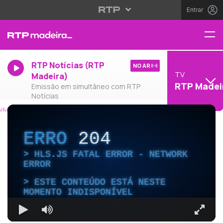
Entrar
RTP Notícias (RTP
NO AR
TV
Madeira)
RTP Madei
Emissão em simultâneo com RTP
Notícias
ERRO
204
HLS.JS FATAL ERROR - NETWORK
ERROR
ESTE CONTEÚDO ESTÁ NESTE
MOMENTO INDISPONÍVEL