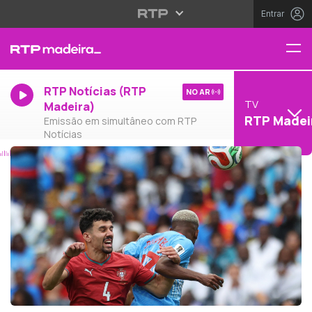
Entrar
RTP Notícias (RTP
NO AR
TV
Madeira)
RTP Madei
Emissão em simultâneo com RTP
Notícias