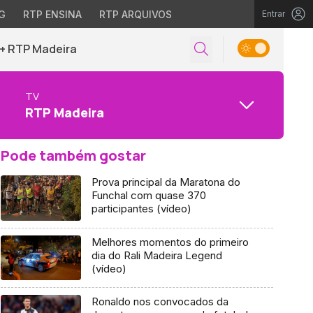
G
RTP ENSINA
RTP ARQUIVOS
Entrar
+ RTP Madeira
TV
RTP Madeira
Pode também gostar
Prova principal da Maratona do
Funchal com quase 370
participantes (vídeo)
Melhores momentos do primeiro
dia do Rali Madeira Legend
(vídeo)
Ronaldo nos convocados da