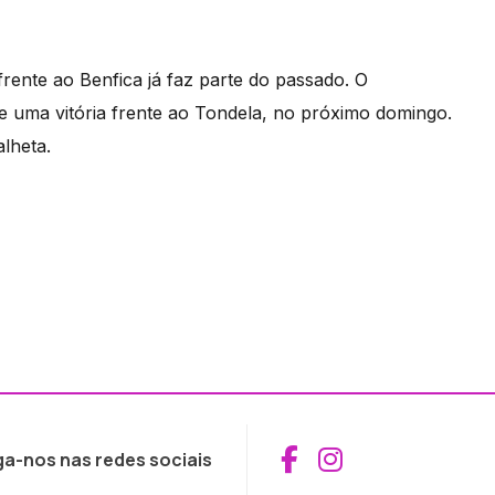
rente ao Benfica já faz parte do passado. O
e uma vitória frente ao Tondela, no próximo domingo.
lheta.
Aceder ao Fac
Aceder ao I
ga-nos nas redes sociais