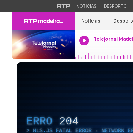
NOTÍCIAS
DESPORTO
Notícias
Desport
Telejornal Made
ERRO
204
HLS.JS FATAL ERROR - NETWORK E