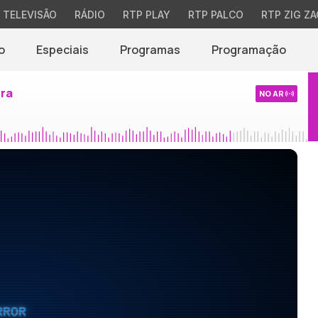
TELEVISÃO
RÁDIO
RTP PLAY
RTP PALCO
RTP ZIG ZA
o
Especiais
Programas
Programação
ira
NO AR
RROR