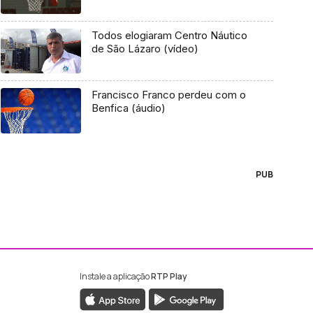
Todos elogiaram Centro Náutico
de São Lázaro (vídeo)
Francisco Franco perdeu com o
Benfica (áudio)
PUB
Instale a aplicação
RTP Play
ebook da RTP Madeira
nstagram da RTP Madeira