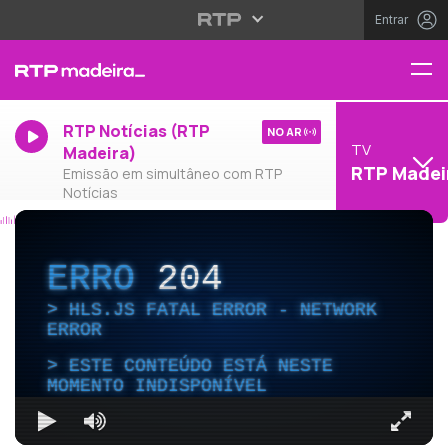
Entrar
RTP Notícias (RTP
NO AR
TV
Madeira)
RTP Madei
Emissão em simultâneo com RTP
Notícias
ERRO
204
HLS.JS FATAL ERROR - NETWORK
ERROR
ESTE CONTEÚDO ESTÁ NESTE
MOMENTO INDISPONÍVEL