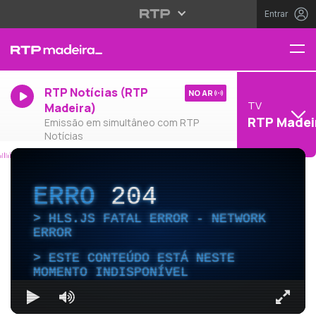
Entrar
RTP Notícias (RTP
NO AR
TV
Madeira)
RTP Madei
Emissão em simultâneo com RTP
Notícias
ERRO
204
HLS.JS FATAL ERROR - NETWORK
ERROR
ESTE CONTEÚDO ESTÁ NESTE
MOMENTO INDISPONÍVEL