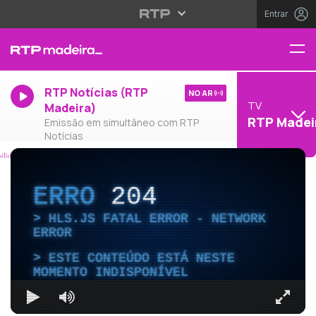
Entrar
RTP Notícias (RTP
NO AR
TV
Madeira)
RTP Madei
Emissão em simultâneo com RTP
Notícias
ERRO
204
HLS.JS FATAL ERROR - NETWORK
ERROR
ESTE CONTEÚDO ESTÁ NESTE
MOMENTO INDISPONÍVEL